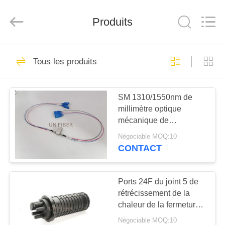
2026
Shenzhen
Unifiber
Produits
Technology
Co.,Ltd.
All
Rights
Reserved.
MAISON
320
Tous les produits
Fibre optique Patch
PRODUITS
Cord
SM 1310/1550nm de
millimètre optique
AU
mécanique de
SUJET
commutateur de fibre du
Négociable MOQ:10
by-pass 4x4
DE
CONTACT
96
NOUS
Corde de correction
Ports 24F du joint 5 de
rétrécissement de la
VISITE
de MPO MTP
chaleur de la fermeture
D'USINE
IP68 d'épissure de fibre
Négociable MOQ:10