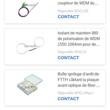
PLAN
coupleur de WDM du
DU
mode 1×2 unitaire pour
Négociable MOQ:100
des modules d'EDFA
CONTACT
137
SITE
Multiplexeur de
PRIVACY
Isolant de maintien 980
Division de longueur
de polarisation de WDM
POLICY
1550 1064nm pour des
d'onde
lasers de fibre
Négociable MOQ:10
CONTACT
105
Boîte ignifuge d'arrêt de
émetteur-récepteur
FTTH câblant la plaque
avant optique de fibre de
à fibre optique
Sc RPA de zone
Négociable MOQ:100pcs
CONTACT