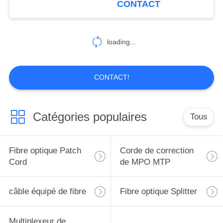
CONTACT
60
Câbles multi pré
loading...
terminés de fibre
CONTACT!
Catégories populaires
Tous
86
Fibre optique Pigtail
Fibre optique Patch
Corde de correction
Cord
de MPO MTP
câble équipé de fibre
Fibre optique Splitter
Multiplexeur de