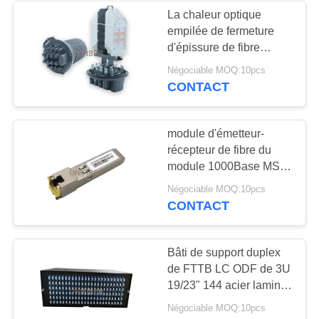
La chaleur optique
empilée de fermeture
194
d'épissure de fibre
Panneau de fibre
rétrécissent IP65 17 le
Négociable MOQ:10pcs
dôme de noyau des
CONTACT
optique
ports 288
module d'émetteur-
récepteur de fibre du
module 1000Base MSA
de l'en cuivre 10G RJ45
226
Négociable MOQ:10pcs
SFP de 100m
CONTACT
Box en fibre optique
Résiliation
Bâti de support duplex
de FTTB LC ODF de 3U
19/23" 144 acier laminé
à froid par ports
Négociable MOQ:10pcs