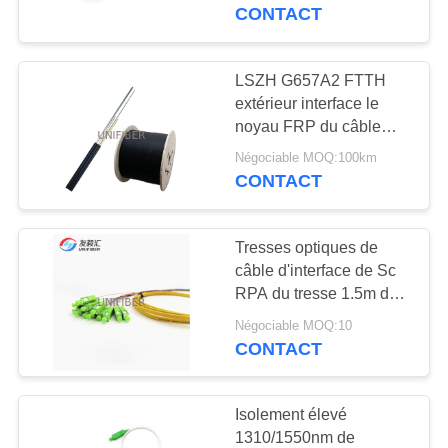
de dôme de pp GF 144C
CONTACT
CONTRÔLE
DE
LSZH G657A2 FTTH
177
QUALITÉ
extérieur interface le
câble équipé de
noyau FRP du câble
GJYXCH 1/2/4
fibre
Négociable MOQ:100km
CONTACTEZ-
CONTACT
NOUS
Tresses optiques de
NOUVELLES
câble d'interface de Sc
RPA du tresse 1.5m de
129
fibre de ruban de
DEMANDEZ
Négociable MOQ:10
Fibre optique
G657A2 LSZH 12C
CONTACT
UNE
Splitter
CITATION
Isolement élevé
1310/1550nm de