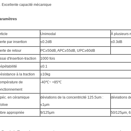
.
Excellente capacité mécanique
aramètres
rticle
Unimodal
À plusieurs
erte par insertion
≤0.2dB
≤0.3dB
erte de retour
PC≥50dB, APC≥55dB, UPC≥60dB
ssai d'Insertion-traction
1000 fois
épétabilité
≤0.1
ésistance à la traction
≥10kg
empérature de
-40℃~ +85℃
onctionnement
péc. en céramique
déviations de la concentricité 125.5um :
déviations d
'olive
≤1μm
ibre appropriée
9/125μm
50/125μm, 