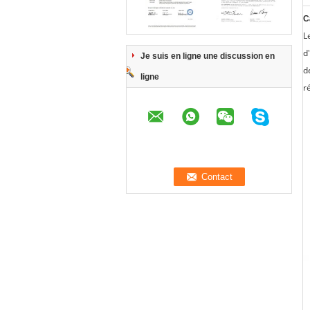
C
L
d
Je suis en ligne une discussion en
d
ligne
r