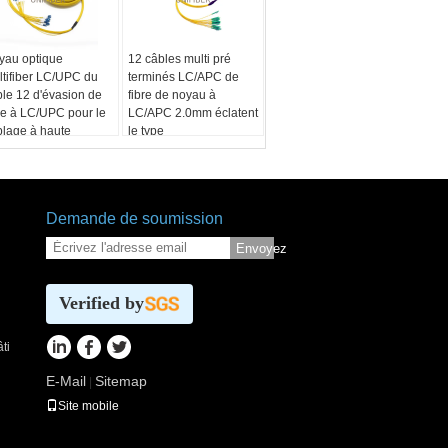
yau optique
12 câbles multi pré
ltifiber LC/UPC du
terminés LC/APC de
ble 12 d'évasion de
fibre de noyau à
re à LC/UPC pour le
LC/APC 2.0mm éclatent
blage à haute
le type
sité d'intérieur
Demande de soumission
Envoyez
Verified by
ti
E-Mail
Sitemap
|
Site mobile