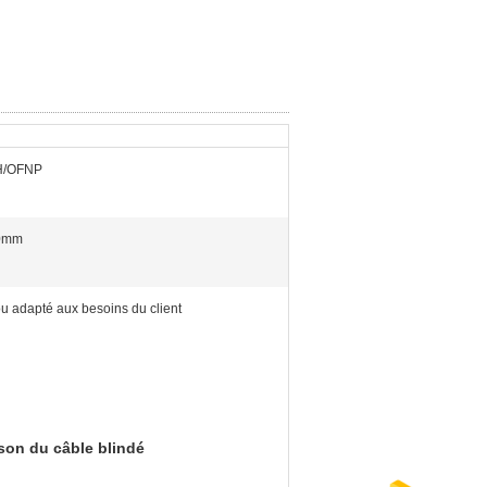
H/OFNP
.0mm
u adapté aux besoins du client
son du câble blindé