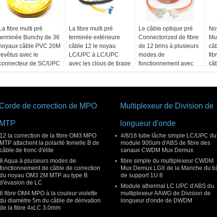
La fibre multi pré
La fibre multi pré
Le câble optique pré
No
terminée Bunchy de 36
terminée extérieure
Connectorized de fibre
Mu
noyaux câble PVC 20M
câble 12 le noyau
de 12 brins à plusieurs
câ
revêtus avec le
LC/UPC à LC/UPC
modes de
fib
connecteur de SC/UPC
avec les clous de tirage
fonctionnement avec
câ
2.0mm éventent des
den
tresses
Corde de correction de MPO
Multiplexeur de Division de
MTP
longueur d'onde
12 la correction de la fibre OM3 MPO
4/8/16 tube lâche simple LC/UPC du
MTP attachent la polarité femelle B de
module 900um d'ABS de fibre des
câble de tronc d'élite
canaux CWDM Mux Demux
8 Aqua à plusieurs modes de
fibre simple du multiplexeur CWDM
fonctionnement de câble de correction
Mux Demux LGX de la Manche du bâ
du noyau OM3 2M MTP au type B
de support 1U 8
d'évasion de LC
Module athermal LC UPC d'ABS du
8 fibre OM4 MPO à la couleur violette
multiplexeur AAWG de Division de
du diamètre 5m du câble de dérivation
longueur d'onde de DWDM
de la fibre 4xLC 3.0mm