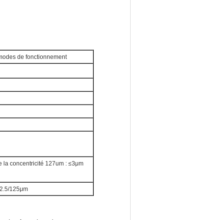
 modes de fonctionnement
e la concentricité 127um : ≤3μm
62.5/125μm