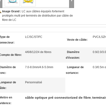
Image Grand :
LC aux câbles équipés fortement
protégés multi pré terminés de distribution par câble de
fibre de LC
Type de
LC/SC/ST/FC
PVC/LSZ
Veste de câble:
onnecteur:
4/6/8/12/24 de fibres
Diamètre
0.9/2.0/3
Compte de fibre:
d'évasion:
Diamètre de
7.0-8.0mm/4.6-5.0mm
Longueur de
0.3/0.5m o
ronc:
sortance:
Longueur de
Personnalisé
âble:
câble optique pré connectorized de fibre
terminai
Mettre en
,
vidence: