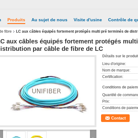
n
Produits
Au sujet de nous
Visite d'usine
Contrôle de qu
de fibre
LC aux câbles équipés fortement protégés multi pré terminés de distri
C aux câbles équipés fortement protégés multi
istribution par câble de fibre de LC
Détails sur le produi
Lieu d'origine:
Nom de marque:
Certification:
Conditions de paieme
Quantité de comman
Prix:
Conditions de paieme
Contact