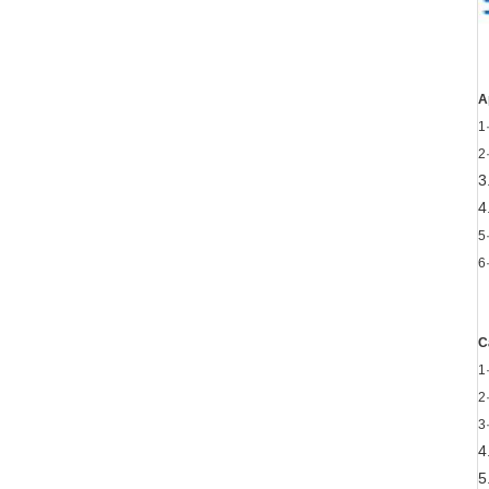
A
1
2
3
4
5
6
C
1
2
3
4
5