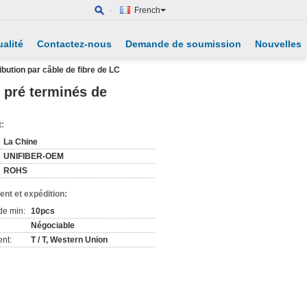
French
alité
Contactez-nous
Demande de soumission
Nouvelles
bution par câble de fibre de LC
 pré terminés de
t:
La Chine
UNIFIBER-OEM
ROHS
nt et expédition:
de min:
10pcs
Négociable
nt:
T / T, Western Union