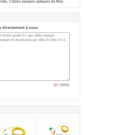
,
indé
Câbles équipés optiques de fibre
 directement à nous
(
0
/ 3000)