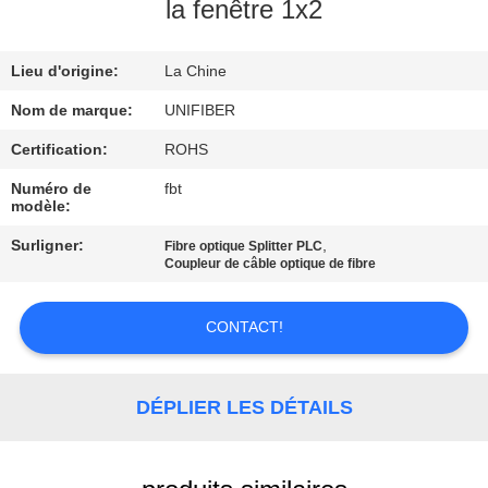
la fenêtre 1x2
CONTRÔLE
Lieu d'origine:
La Chine
DE
QUALITÉ
Nom de marque:
UNIFIBER
Certification:
ROHS
CONTACTEZ-
Numéro de
fbt
modèle:
NOUS
Surligner:
,
Fibre optique Splitter PLC
Coupleur de câble optique de fibre
NOUVELLES
CONTACT!
DEMANDEZ
UNE
DÉPLIER LES DÉTAILS
CITATION