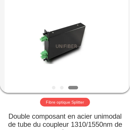
2026
Shenzhen
Unifiber
Technology
Co.,Ltd.
All
Rights
Reserved.
MAISON
PRODUITS
AU
SUJET
DE
NOUS
Fibre optique Splitter
VISITE
Double composant en acier unimodal
D'USINE
de tube du coupleur 1310/1550nm de