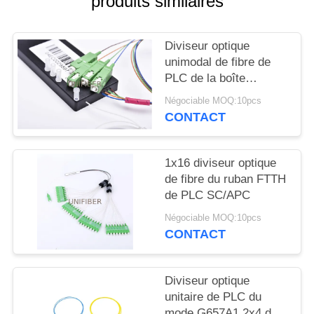
produits similaires
PLAN
DU
Diviseur optique
SITE
unimodal de fibre de
PLC de la boîte
PRIVACY
SC/APC G657A1
Négociable MOQ:10pcs
d'ABS
POLICY
CONTACT
1x16 diviseur optique
de fibre du ruban FTTH
de PLC SC/APC
Négociable MOQ:10pcs
CONTACT
Diviseur optique
unitaire de PLC du
mode G657A1 2x4 de