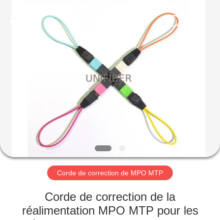
2025
Shenzhen
Unifiber
Technology
Co.,Ltd.
All
Rights
Reserved.
MAISON
PRODUITS
AU
SUJET
DE
NOUS
Corde de correction de MPO MTP
VISITE
Corde de correction de la
D'USINE
réalimentation MPO MTP pour les