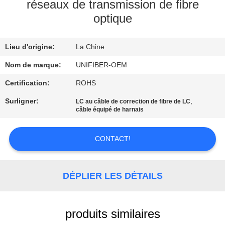
réseaux de transmission de fibre
optique
CONTRÔLE
DE
Lieu d'origine:
La Chine
QUALITÉ
Nom de marque:
UNIFIBER-OEM
CONTACTEZ-
Certification:
ROHS
NOUS
Surligner:
,
LC au câble de correction de fibre de LC
câble équipé de harnais
NOUVELLES
CONTACT!
DEMANDEZ
DÉPLIER LES DÉTAILS
UNE
CITATION
produits similaires