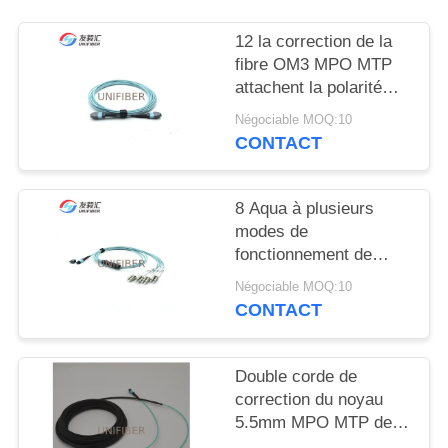
PLAN
DU
12 la correction de la
fibre OM3 MPO MTP
SITE
attachent la polarité
femelle B de câble de
Négociable MOQ:10
PRIVACY
tronc d'élite
CONTACT
POLICY
8 Aqua à plusieurs
modes de
fonctionnement de
câble de correction du
Négociable MOQ:10
noyau OM3 2M MTP
CONTACT
au type B d'évasion de
LC
Double corde de
correction du noyau
5.5mm MPO MTP de la
gaine 12