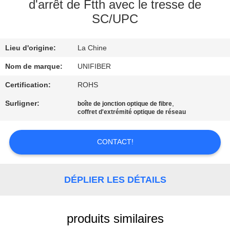
d'arrêt de Ftth avec le tresse de
SC/UPC
CONTRÔLE
DE
Lieu d'origine:
La Chine
QUALITÉ
Nom de marque:
UNIFIBER
CONTACTEZ-
Certification:
ROHS
NOUS
Surligner:
,
boîte de jonction optique de fibre
coffret d'extrémité optique de réseau
NOUVELLES
CONTACT!
DEMANDEZ
DÉPLIER LES DÉTAILS
UNE
CITATION
produits similaires