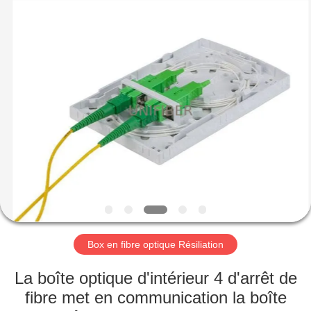
2026
Shenzhen
Unifiber
Technology
Co.,Ltd.
All
Rights
Reserved.
MAISON
PRODUITS
AU
SUJET
DE
NOUS
Box en fibre optique Résiliation
VISITE
La boîte optique d'intérieur 4 d'arrêt de
D'USINE
fibre met en communication la boîte