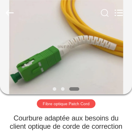
2025
Shenzhen
Unifiber
Technology
Co.,Ltd.
All
Rights
Reserved.
MAISON
PRODUITS
AU
SUJET
DE
NOUS
Fibre optique Patch Cord
VISITE
Courbure adaptée aux besoins du
D'USINE
client optique de corde de correction