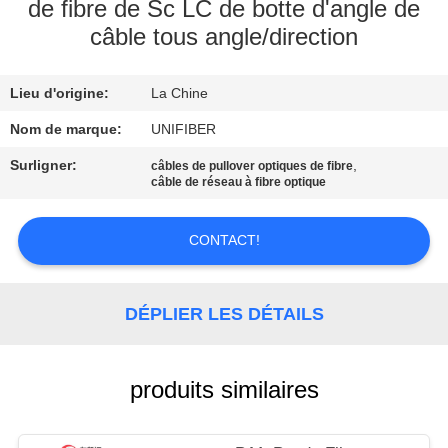
de fibre de Sc LC de botte d'angle de
câble tous angle/direction
CONTRÔLE
DE
Lieu d'origine:
La Chine
QUALITÉ
Nom de marque:
UNIFIBER
CONTACTEZ-
Surligner:
,
câbles de pullover optiques de fibre
câble de réseau à fibre optique
NOUS
CONTACT!
NOUVELLES
DÉPLIER LES DÉTAILS
DEMANDEZ
UNE
produits similaires
CITATION