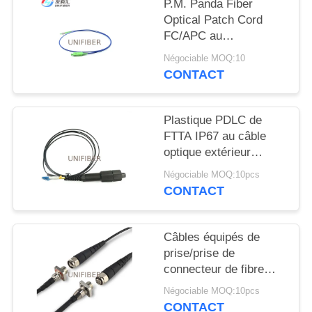
PLAN
P.M. Panda Fiber
Optical Patch Cord
DU
FC/APC au
SITE
fonctionnement lent
Négociable MOQ:10
d'axe de SC/APC
CONTACT
PRIVACY
POLICY
Plastique PDLC de
FTTA IP67 au câble
optique extérieur
duplex de correction de
Négociable MOQ:10pcs
fibre de LC
CONTACT
Câbles équipés de
prise/prise de
connecteur de fibre
d'ODC-2 ODC-4
Négociable MOQ:10pcs
CONTACT