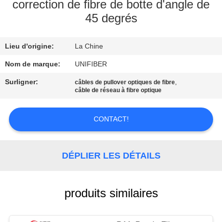
correction de fibre de botte d'angle de
45 degrés
CONTRÔLE
DE
Lieu d'origine:
La Chine
QUALITÉ
Nom de marque:
UNIFIBER
CONTACTEZ-
Surligner:
,
câbles de pullover optiques de fibre
câble de réseau à fibre optique
NOUS
CONTACT!
NOUVELLES
DÉPLIER LES DÉTAILS
DEMANDEZ
UNE
produits similaires
CITATION