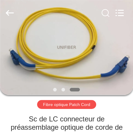
2025
Shenzhen
Unifiber
Technology
Co.,Ltd.
All
Rights
Reserved.
MAISON
PRODUITS
AU
SUJET
DE
NOUS
Fibre optique Patch Cord
VISITE
Sc de LC connecteur de
D'USINE
préassemblage optique de corde de