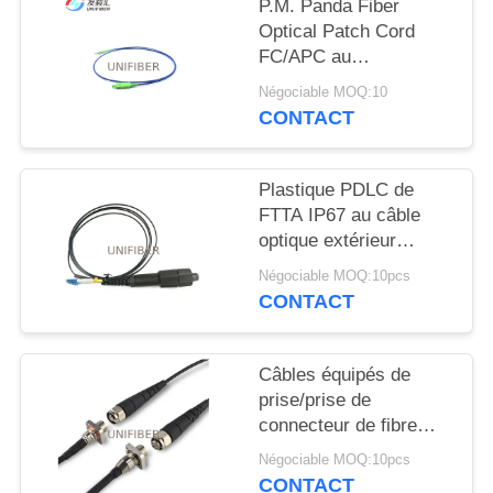
PLAN
P.M. Panda Fiber
Optical Patch Cord
DU
FC/APC au
SITE
fonctionnement lent
Négociable MOQ:10
d'axe de SC/APC
CONTACT
PRIVACY
POLICY
Plastique PDLC de
FTTA IP67 au câble
optique extérieur
duplex de correction de
Négociable MOQ:10pcs
fibre de LC
CONTACT
Câbles équipés de
prise/prise de
connecteur de fibre
d'ODC-2 ODC-4
Négociable MOQ:10pcs
CONTACT