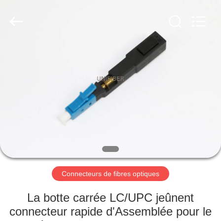
2025
Shenzhen
Unifiber
Technology
Co.,Ltd.
All
Rights
Reserved.
MAISON
PRODUITS
AU
SUJET
DE
NOUS
Connecteurs de fibres optiques
VISITE
La botte carrée LC/UPC jeûnent
D'USINE
connecteur rapide d'Assemblée pour le