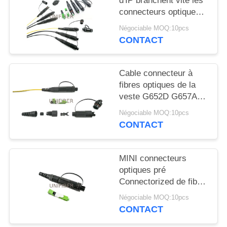
d'IP branchent vite les
PLAN
connecteurs optiques
DU
de fibre
Négociable MOQ:10pcs
SITE
CONTACT
PRIVACY
Cable connecteur à
POLICY
fibres optiques de la
veste G652D G657A
de l'adaptateur LSZH
Négociable MOQ:10pcs
de H
CONTACT
MINI connecteurs
optiques pré
Connectorized de fibre
d'avance de correction
Négociable MOQ:10pcs
de Sc
CONTACT