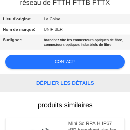
réseau de FTTH FTTB FTTX
CONTRÔLE
Lieu d'origine:
La Chine
DE
QUALITÉ
Nom de marque:
UNIFIBER
Surligner:
,
branchez vite les connecteurs optiques de fibre
connecteurs optiques industriels de fibre
CONTACTEZ-
NOUS
CONTACT!
NOUVELLES
DÉPLIER LES DÉTAILS
DEMANDEZ
UNE
produits similaires
CITATION
Mini Sc RPA H IP67