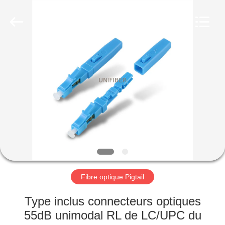
2025
Shenzhen
Unifiber
Technology
Co.,Ltd.
All
Rights
Reserved.
MAISON
PRODUITS
AU
SUJET
DE
NOUS
Fibre optique Pigtail
VISITE
Type inclus connecteurs optiques
D'USINE
55dB unimodal RL de LC/UPC du