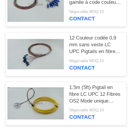
PLAN
gainée à code couleur
0.9mm 1m
DU
Négociable MOQ:10
CONTACT
SITE
12 Couleur codée 0,9
PRIVACY
mm sans veste LC
POLICY
UPC Pigtails en fibre
OS2 Mode unique 1m
Négociable MOQ:10
(3 pieds)
CONTACT
1.5m (5ft) Pigtail en
fibre LC UPC 12 Fibres
OS2 Mode unique
0,9mm Fanout Jaune
Négociable MOQ:10
CONTACT