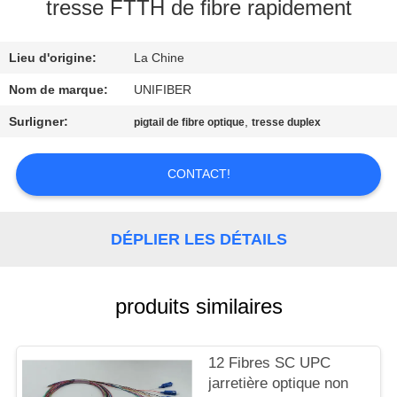
tresse FTTH de fibre rapidement
CONTRÔLE
Lieu d'origine:
La Chine
DE
QUALITÉ
Nom de marque:
UNIFIBER
Surligner:
,
pigtail de fibre optique
tresse duplex
CONTACTEZ-
NOUS
CONTACT!
NOUVELLES
DÉPLIER LES DÉTAILS
DEMANDEZ
produits similaires
UNE
CITATION
12 Fibres SC UPC
jarretière optique non