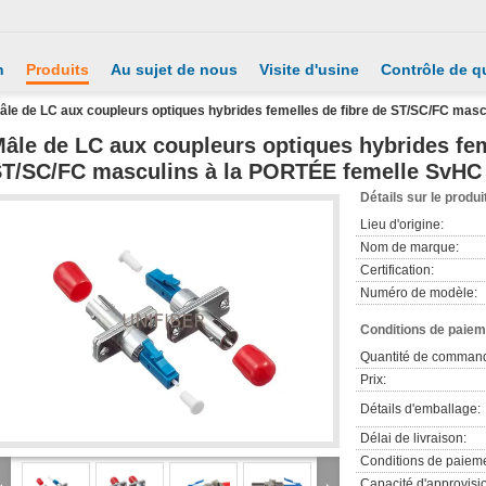
n
Produits
Au sujet de nous
Visite d'usine
Contrôle de qu
âle de LC aux coupleurs optiques hybrides femelles de fibre de ST/SC/FC ma
âle de LC aux coupleurs optiques hybrides fem
T/SC/FC masculins à la PORTÉE femelle SvHC
Détails sur le produi
Lieu d'origine:
Nom de marque:
Certification:
Numéro de modèle:
Conditions de paieme
Quantité de comman
Prix:
Détails d'emballage:
Délai de livraison:
Conditions de paieme
Capacité d'approvis