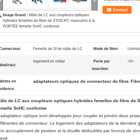
Contact
Image Grand :
Mâle de LC aux coupleurs optiques
hybrides femelles de fibre de ST/SC/FC masculins à la
PORTÉE femelle SvHC conforme
Connecteur:
Femelle de St de mâle de LC
Mode de fibre:
Unimod
logement en métal
Perte par
<0>
Matériau:
insertion:
adaptateurs optiques de connecteur de fibre
Fibr
Mettre en
,
vidence:
âle de LC aux coupleurs optiques hybrides femelles de fibre de
emelle SvHC conforme
'adaptateur optique sont développés pour coupler et joindre deux prise
ifférentes de connecteur. Le logement des adaptateurs de la dernière g
on accouplement de position et la douille dédoublée par bronze de zir
levé.