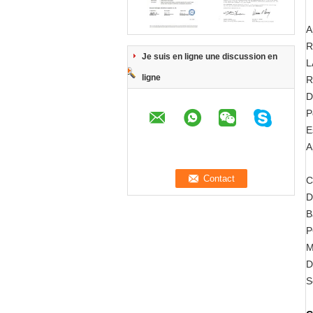
A
R
Je suis en ligne une discussion en
L
ligne
R
D
P
E
A
C
D
B
P
M
D
S