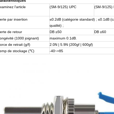
aractéristiques
xaminez l'article
(SM-9/125) UPC
(SM-9/125)
erte par insertion
≤0.2dB (catégorie standard) ; ≤0.1dB (c
qualité) ;
erte de retour
DB ≥50
DB ≥60
ongévité (1000 joignant)
maximum 0.1dB.
orce de retrait (g/f)
2.0N | 5.9N (200gf | 600gf)
emp de stockage (℃)
-40~+85