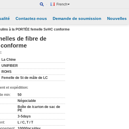
French
alité
Contactez-nous
Demande de soumission
Nouvelles
sculins à la PORTÉE femelle SvHC conforme
elles de fibre de
 conforme
t:
La Chine
UNIFIBER
ROHS
Femelle de St de mâle de LC
nt et expédition:
de min:
50
Négociable
Boîte de /carton de sac de
PE
3-5days
nt:
L / C, T / T
ionnement:
10000pcs/day