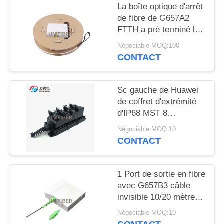
PLAN
La boîte optique d'arrêt
DU
de fibre de G657A2
FTTH a pré terminé le
SITE
volet de prise murale
Négociable MOQ:100
CONTACT
PRIVACY
POLICY
Sc gauche de Huawei
de coffret d'extrémité
d'IP68 MST 8
imperméables mini pré
Négociable MOQ:10
Connectorized
CONTACT
1 Port de sortie en fibre
avec G657B3 câble
invisible 10/20 mètres
SC/APC
Négociable MOQ:10