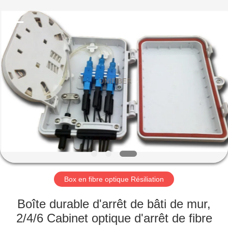
2026
Shenzhen
Unifiber
Technology
Co.,Ltd.
All
Rights
Reserved.
MAISON
PRODUITS
AU
SUJET
DE
NOUS
Box en fibre optique Résiliation
VISITE
Boîte durable d'arrêt de bâti de mur,
D'USINE
2/4/6 Cabinet optique d'arrêt de fibre