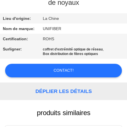
de noyaux
CONTRÔLE
Lieu d'origine:
La Chine
DE
QUALITÉ
Nom de marque:
UNIFIBER
Certification:
ROHS
CONTACTEZ-
Surligner:
,
coffret d'extrémité optique de réseau
Box distribution de fibres optiques
NOUS
CONTACT!
NOUVELLES
DÉPLIER LES DÉTAILS
DEMANDEZ
UNE
CITATION
produits similaires