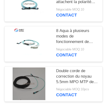
PLAN
attachent la polarité
femelle B de câble de
DU
Négociable MOQ:10
tronc d'élite
CONTACT
SITE
8 Aqua à plusieurs
PRIVACY
modes de
POLICY
fonctionnement de
câble de correction du
Négociable MOQ:10
noyau OM3 2M MTP
CONTACT
au type B d'évasion de
LC
Double corde de
correction du noyau
5.5mm MPO MTP de la
gaine 12
Négociable MOQ:10pcs
CONTACT