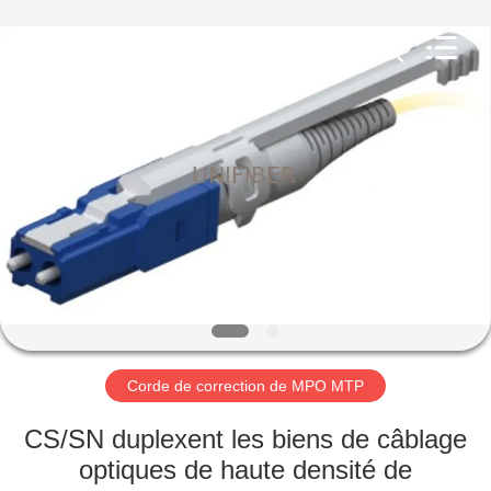
2026
Shenzhen
Unifiber
Technology
Co.,Ltd.
All
Rights
Reserved.
MAISON
PRODUITS
AU
SUJET
DE
NOUS
Corde de correction de MPO MTP
VISITE
CS/SN duplexent les biens de câblage
D'USINE
optiques de haute densité de