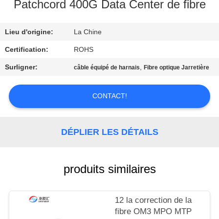
Patchcord 400G Data Center de fibre
CONTRÔLE
Lieu d'origine:
La Chine
DE
QUALITÉ
Certification:
ROHS
Surligner:
,
câble équipé de harnais
Fibre optique Jarretière
CONTACTEZ-
NOUS
CONTACT!
NOUVELLES
DÉPLIER LES DÉTAILS
DEMANDEZ
produits similaires
UNE
CITATION
12 la correction de la
fibre OM3 MPO MTP