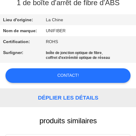
1 de boîte d'arrêt de fibre d'ABS
CONTRÔLE
Lieu d'origine:
La Chine
DE
QUALITÉ
Nom de marque:
UNIFIBER
Certification:
ROHS
CONTACTEZ-
Surligner:
,
boîte de jonction optique de fibre
coffret d'extrémité optique de réseau
NOUS
CONTACT!
NOUVELLES
DÉPLIER LES DÉTAILS
DEMANDEZ
UNE
CITATION
produits similaires