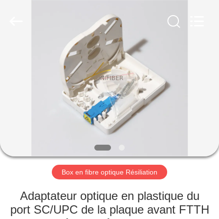
2026
Shenzhen
Unifiber
Technology
Co.,Ltd.
All
Rights
Reserved.
MAISON
PRODUITS
AU
SUJET
DE
NOUS
Box en fibre optique Résiliation
VISITE
Adaptateur optique en plastique du
D'USINE
port SC/UPC de la plaque avant FTTH