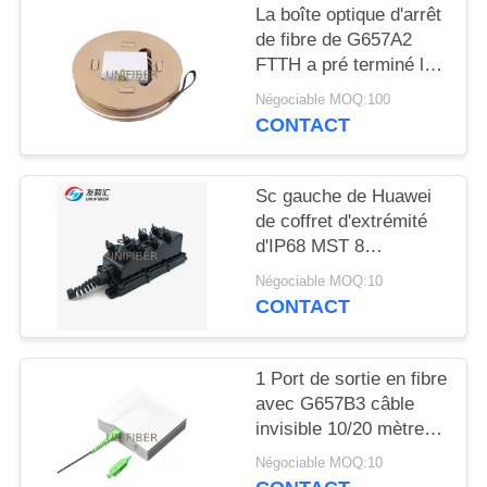
PLAN
La boîte optique d'arrêt
DU
de fibre de G657A2
FTTH a pré terminé le
SITE
volet de prise murale
Négociable MOQ:100
CONTACT
PRIVACY
POLICY
Sc gauche de Huawei
de coffret d'extrémité
d'IP68 MST 8
imperméables mini pré
Négociable MOQ:10
Connectorized
CONTACT
1 Port de sortie en fibre
avec G657B3 câble
invisible 10/20 mètres
SC/APC
Négociable MOQ:10