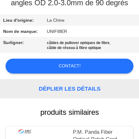
angles OD 2.0-3.0mm de 90 degrés
CONTRÔLE
Lieu d'origine:
La Chine
DE
QUALITÉ
Nom de marque:
UNIFIBER
Surligner:
,
câbles de pullover optiques de fibre
câble de réseau à fibre optique
CONTACTEZ-
NOUS
CONTACT!
NOUVELLES
DÉPLIER LES DÉTAILS
DEMANDEZ
UNE
produits similaires
CITATION
P.M. Panda Fiber