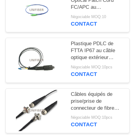
Optical Patch Cord
PLAN
FC/APC au
DU
fonctionnement lent
Négociable MOQ:10
SITE
d'axe de SC/APC
CONTACT
PRIVACY
Plastique PDLC de
POLICY
FTTA IP67 au câble
optique extérieur
duplex de correction de
Négociable MOQ:10pcs
fibre de LC
CONTACT
Câbles équipés de
prise/prise de
connecteur de fibre
d'ODC-2 ODC-4
Négociable MOQ:10pcs
CONTACT