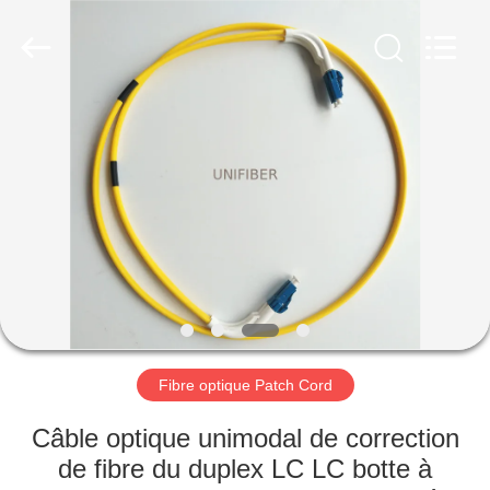
2025
Shenzhen
Unifiber
Technology
Co.,Ltd.
All
Rights
Reserved.
MAISON
PRODUITS
AU
SUJET
DE
NOUS
Fibre optique Patch Cord
VISITE
Câble optique unimodal de correction
D'USINE
de fibre du duplex LC LC botte à