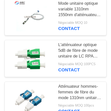
PLAN
Mode unitaire optique
DU
variable 1310nm
1550nm d'atténuateur
SITE
de fibre de MEMS
Négociable MOQ:10
CONTACT
PRIVACY
POLICY
L'atténuateur optique
5dB de fibre de mode
unitaire de LC RPA
branchent la femelle au
Négociable MOQ:100PCS
mâle avec l'atténuation
CONTACT
stable
Atténuateur hommes-
femmes de fibre du
mode 1310nm unitaire
de LC/UPC
Négociable MOQ:100pcs