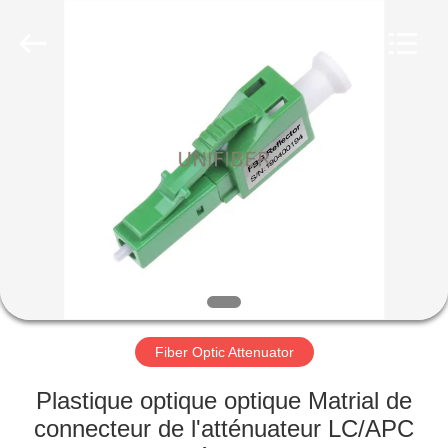
2026
Shenzhen
Unifiber
Technology
Co.,Ltd.
All
Rights
Reserved.
MAISON
PRODUITS
AU
SUJET
DE
NOUS
Fiber Optic Attenuator
VISITE
Plastique optique optique Matrial de
D'USINE
connecteur de l'atténuateur LC/APC