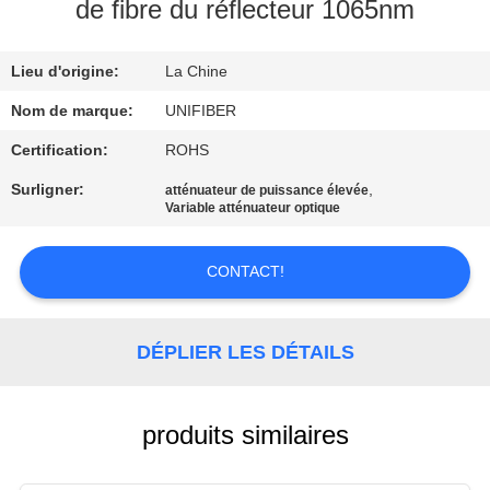
de fibre du réflecteur 1065nm
CONTRÔLE
Lieu d'origine:
La Chine
DE
QUALITÉ
Nom de marque:
UNIFIBER
Certification:
ROHS
CONTACTEZ-
Surligner:
,
atténuateur de puissance élevée
Variable atténuateur optique
NOUS
CONTACT!
NOUVELLES
DÉPLIER LES DÉTAILS
DEMANDEZ
UNE
CITATION
produits similaires