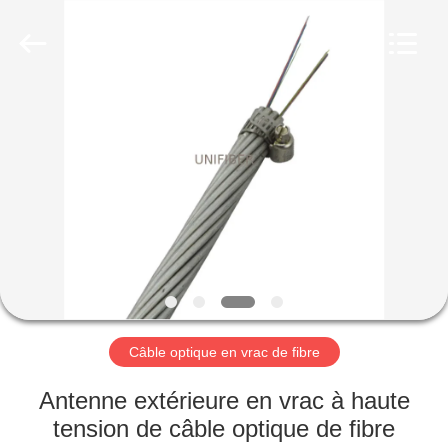
2025
Shenzhen
Unifiber
Technology
Co.,Ltd.
All
Rights
Reserved.
MAISON
PRODUITS
AU
SUJET
DE
NOUS
Câble optique en vrac de fibre
VISITE
Antenne extérieure en vrac à haute
D'USINE
tension de câble optique de fibre