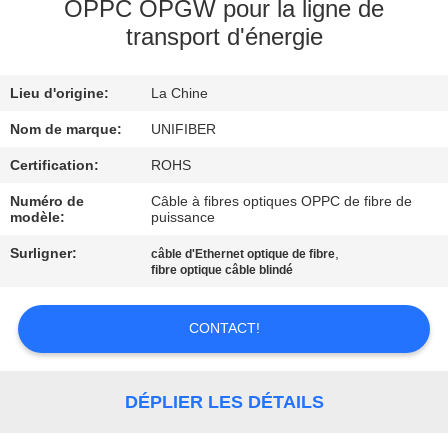
OPPC OPGW pour la ligne de
transport d'énergie
CONTRÔLE
DE
Lieu d'origine:
La Chine
QUALITÉ
Nom de marque:
UNIFIBER
CONTACTEZ-
Certification:
ROHS
NOUS
Numéro de
Câble à fibres optiques OPPC de fibre de
modèle:
puissance
Surligner:
,
câble d'Ethernet optique de fibre
NOUVELLES
fibre optique câble blindé
DEMANDEZ
CONTACT!
UNE
CITATION
DÉPLIER LES DÉTAILS