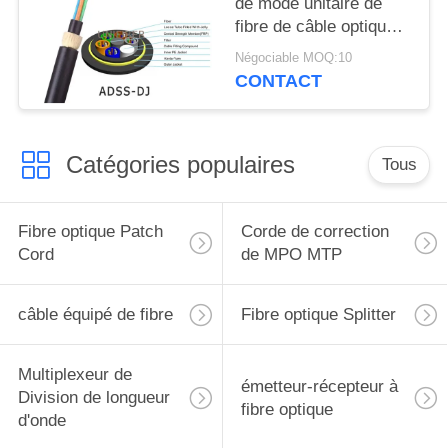
de mode unitaire de
fibre de câble optique
d'envergure extérieure
Négociable MOQ:10
en vrac 100m
CONTACT
Catégories populaires
Tous
Fibre optique Patch
Corde de correction
Cord
de MPO MTP
câble équipé de fibre
Fibre optique Splitter
Multiplexeur de
émetteur-récepteur à
Division de longueur
fibre optique
d'onde