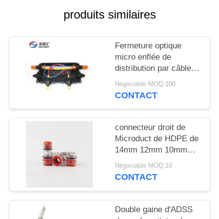
PLAN
produits similaires
DU
SITE
Fermeture optique
micro enflée de
PRIVACY
distribution par câble
de fibre en vrac de
POLICY
Négociable MOQ:100
conduit d'air de FTTH
CONTACT
connecteur droit de
Microduct de HDPE de
14mm 12mm 10mm
avec des agrafes
Négociable MOQ:10
CONTACT
Double gaine d'ADSS