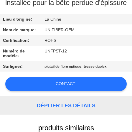
installée pour la bête perdue d'épissure
CONTRÔLE
Lieu d'origine:
La Chine
DE
QUALITÉ
Nom de marque:
UNIFIBER-OEM
Certification:
ROHS
CONTACTEZ-
Numéro de
UNFPST-12
modèle:
NOUS
Surligner:
,
pigtail de fibre optique
tresse duplex
NOUVELLES
CONTACT!
DEMANDEZ
UNE
DÉPLIER LES DÉTAILS
CITATION
produits similaires