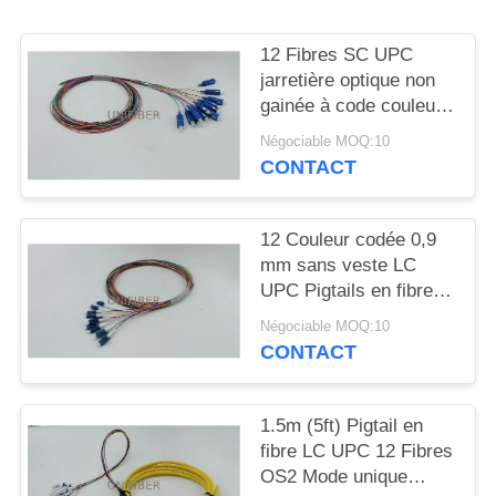
PLAN
DU
12 Fibres SC UPC
SITE
jarretière optique non
gainée à code couleur
0.9mm 1m
Négociable MOQ:10
PRIVACY
CONTACT
POLICY
12 Couleur codée 0,9
mm sans veste LC
UPC Pigtails en fibre
OS2 Mode unique 1m
Négociable MOQ:10
(3 pieds)
CONTACT
1.5m (5ft) Pigtail en
fibre LC UPC 12 Fibres
OS2 Mode unique