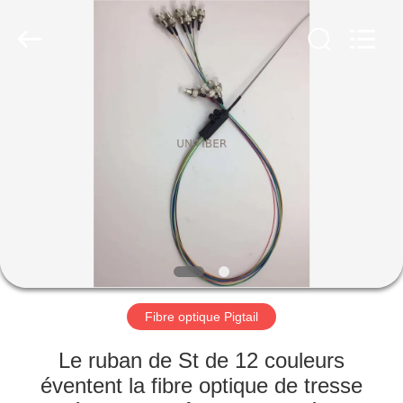
2026
Shenzhen
Unifiber
Technology
Co.,Ltd.
All
Rights
Reserved.
MAISON
PRODUITS
AU
SUJET
DE
NOUS
Fibre optique Pigtail
VISITE
Le ruban de St de 12 couleurs
D'USINE
éventent la fibre optique de tresse