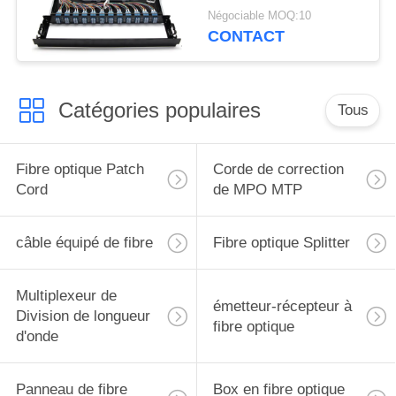
rack 19", 1U, 96F,
Négociable MOQ:10
adaptateur LC Quad
CONTACT
Catégories populaires
Tous
Fibre optique Patch
Corde de correction
Cord
de MPO MTP
câble équipé de fibre
Fibre optique Splitter
Multiplexeur de
émetteur-récepteur à
Division de longueur
fibre optique
d'onde
Panneau de fibre
Box en fibre optique