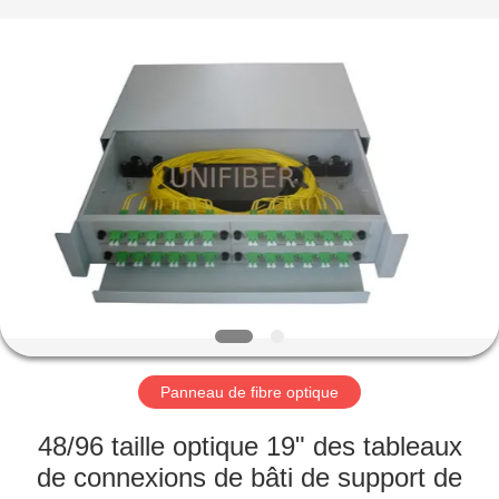
2025
Shenzhen
Unifiber
Technology
Co.,Ltd.
All
Rights
Reserved.
MAISON
PRODUITS
AU
SUJET
DE
NOUS
Panneau de fibre optique
VISITE
48/96 taille optique 19" des tableaux
D'USINE
de connexions de bâti de support de