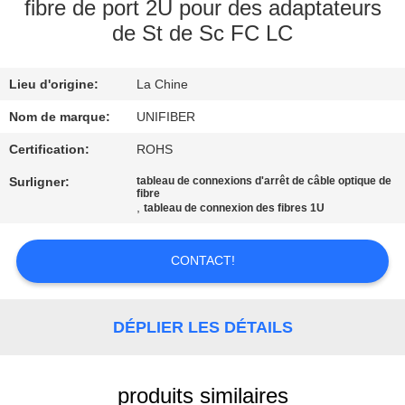
fibre de port 2U pour des adaptateurs
de St de Sc FC LC
CONTRÔLE
DE
Lieu d'origine:
La Chine
QUALITÉ
Nom de marque:
UNIFIBER
CONTACTEZ-
Certification:
ROHS
NOUS
Surligner:
tableau de connexions d'arrêt de câble optique de
fibre
,
tableau de connexion des fibres 1U
NOUVELLES
CONTACT!
DEMANDEZ
UNE
DÉPLIER LES DÉTAILS
CITATION
produits similaires