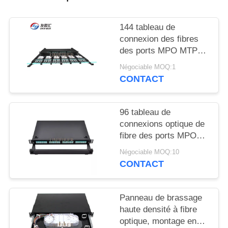
PLAN
DU
144 tableau de
SITE
connexion des fibres
des ports MPO MTP
avec la capacité de
PRIVACY
Négociable MOQ:1
cassette de 8F 12F
CONTACT
POLICY
96 tableau de
connexions optique de
fibre des ports MPO
MTP avec des modules
Négociable MOQ:10
de la cassette 4x24F
CONTACT
Panneau de brassage
haute densité à fibre
optique, montage en