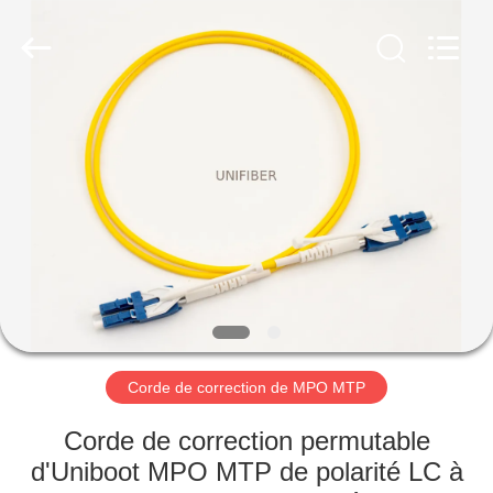
2026
Shenzhen
Unifiber
Technology
Co.,Ltd.
All
Rights
Reserved.
MAISON
PRODUITS
AU
SUJET
DE
NOUS
Corde de correction de MPO MTP
VISITE
Corde de correction permutable
D'USINE
d'Uniboot MPO MTP de polarité LC à