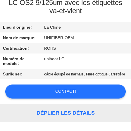
LC OS2 9/125um avec les étiquettes
va-et-vient
CONTRÔLE
DE
Lieu d'origine:
La Chine
QUALITÉ
Nom de marque:
UNIFIBER-OEM
CONTACTEZ-
Certification:
ROHS
NOUS
Numéro de
uniboot LC
modèle:
Surligner:
,
câble équipé de harnais
Fibre optique Jarretière
NOUVELLES
CONTACT!
DEMANDEZ
UNE
DÉPLIER LES DÉTAILS
CITATION