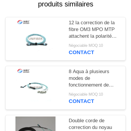
PLAN
produits similaires
DU
SITE
12 la correction de la
fibre OM3 MPO MTP
attachent la polarité
PRIVACY
femelle B de câble de
Négociable MOQ:10
POLICY
tronc d'élite
CONTACT
8 Aqua à plusieurs
modes de
fonctionnement de
câble de correction du
Négociable MOQ:10
noyau OM3 2M MTP
CONTACT
au type B d'évasion de
LC
Double corde de
correction du noyau