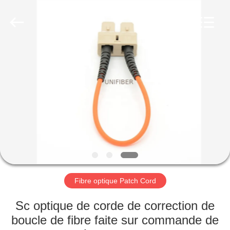
2025
Shenzhen
Unifiber
Technology
Co.,Ltd.
All
Rights
Reserved.
MAISON
PRODUITS
AU
SUJET
DE
NOUS
Fibre optique Patch Cord
VISITE
Sc optique de corde de correction de
D'USINE
boucle de fibre faite sur commande de