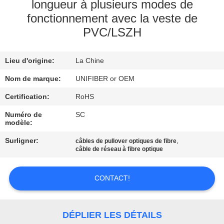
longueur à plusieurs modes de
fonctionnement avec la veste de
CONTRÔLE
PVC/LSZH
DE
QUALITÉ
Lieu d'origine:
La Chine
Nom de marque:
UNIFIBER or OEM
CONTACTEZ-
Certification:
RoHS
NOUS
Numéro de
SC
modèle:
NOUVELLES
Surligner:
,
câbles de pullover optiques de fibre
câble de réseau à fibre optique
DEMANDEZ
UNE
CONTACT!
CITATION
DÉPLIER LES DÉTAILS