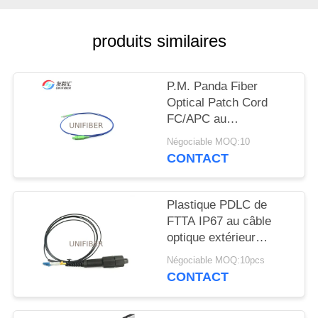
PLAN
DU
produits similaires
SITE
P.M. Panda Fiber
PRIVACY
Optical Patch Cord
POLICY
FC/APC au
fonctionnement lent
Négociable MOQ:10
d'axe de SC/APC
CONTACT
Plastique PDLC de
FTTA IP67 au câble
optique extérieur
duplex de correction de
Négociable MOQ:10pcs
fibre de LC
CONTACT