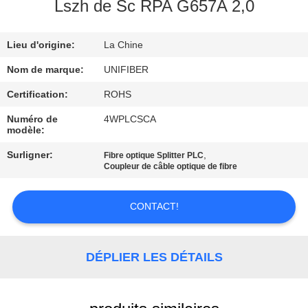
Lszh de Sc RPA G657A 2,0
CONTRÔLE
Lieu d'origine:
La Chine
DE
QUALITÉ
Nom de marque:
UNIFIBER
Certification:
ROHS
CONTACTEZ-
Numéro de
4WPLCSCA
modèle:
NOUS
Surligner:
,
Fibre optique Splitter PLC
Coupleur de câble optique de fibre
NOUVELLES
CONTACT!
DEMANDEZ
UNE
DÉPLIER LES DÉTAILS
CITATION