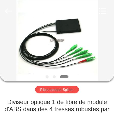
2025
Shenzhen
Unifiber
Technology
Co.,Ltd.
All
Rights
Reserved.
MAISON
PRODUITS
AU
SUJET
DE
NOUS
Fibre optique Splitter
VISITE
Diviseur optique 1 de fibre de module
D'USINE
d'ABS dans des 4 tresses robustes par