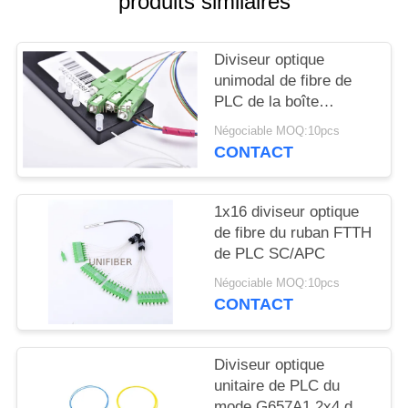
produits similaires
PLAN
DU
Diviseur optique
SITE
unimodal de fibre de
PLC de la boîte
PRIVACY
SC/APC G657A1
Négociable MOQ:10pcs
d'ABS
POLICY
CONTACT
1x16 diviseur optique
de fibre du ruban FTTH
de PLC SC/APC
Négociable MOQ:10pcs
CONTACT
Diviseur optique
unitaire de PLC du
mode G657A1 2x4 de