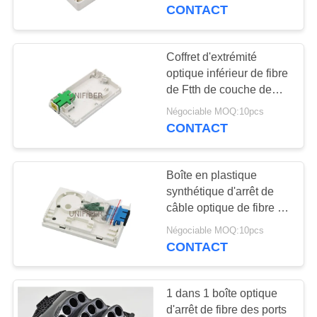
CONTACT
CONTRÔLE
DE
Coffret d'extrémité
176
QUALITÉ
optique inférieur de fibre
câble équipé de
de Ftth de couche de
noyau fixé au mur
fibre
Négociable MOQ:10pcs
CONTACTEZ-
d'intérieur de 1/2
CONTACT
NOUS
Boîte en plastique
NOUVELLES
synthétique d'arrêt de
câble optique de fibre de
129
polymère de SC/LC
DEMANDEZ
Négociable MOQ:10pcs
Fibre optique
CONTACT
UNE
Splitter
CITATION
1 dans 1 boîte optique
d'arrêt de fibre des ports