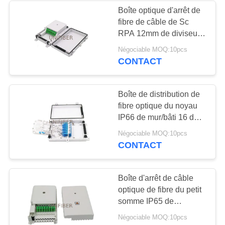
Boîte optique d'arrêt de
fibre de câble de Sc
189
RPA 12mm de diviseur
Panneau de fibre
de PLC
Négociable MOQ:10pcs
CONTACT
optique
Boîte de distribution de
fibre optique du noyau
IP66 de mur/bâti 16 de
Polonais
226
Négociable MOQ:10pcs
CONTACT
Box en fibre optique
Résiliation
Boîte d'arrêt de câble
optique de fibre du petit
somme IP65 de
CTO/Cajas
Négociable MOQ:10pcs