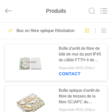
2026
Shenzhen
Unifiber
Produits
Technology
Co.,Ltd.
All
Rights
Reserved.
MAISON
317
Box en fibre optique Résiliation
Fibre optique Patch
PRODUITS
Cord
Boîte d'arrêt de fibre de
bâti de mur du port IP45
AU
du câble FTTH 4 de
SUJET
correction
Négociable MOQ:100pcs
DE
CONTACT
95
NOUS
Corde de correction
Boîte optique d'arrêt de
fibre de tresses de la
VISITE
de MPO MTP
fibre SC/APC du
D'USINE
plastique 4 d'ABS
Négociable MOQ:100pcs