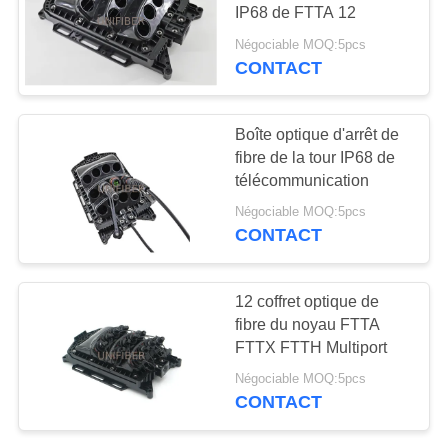
PLAN
IP68 de FTTA 12
DU
Négociable MOQ:5pcs
CONTACT
136
SITE
Multiplexeur de
PRIVACY
Boîte optique d'arrêt de
Division de longueur
fibre de la tour IP68 de
POLICY
télécommunication
d'onde
Négociable MOQ:5pcs
CONTACT
105
12 coffret optique de
émetteur-récepteur
fibre du noyau FTTA
FTTX FTTH Multiport
à fibre optique
Négociable MOQ:5pcs
CONTACT