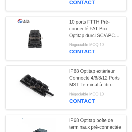
CONTACT
60
Câbles multi pré
10 ports FTTH Pré-
connecté FAT Box
terminés de fibre
Optitap durci SC/APC
1:9 égal mini PLC
Négociable MOQ:10
Splitter
CONTACT
IP68 Optitap extérieur
86
Connecté 4/6/8/12 Ports
MST Terminal à fibre
Fibre optique Pigtail
optique Boîte de câble à
Négociable MOQ:10
goutte plate tonifiable
CONTACT
IP68 Optitap boîte de
terminaux pré-connectée