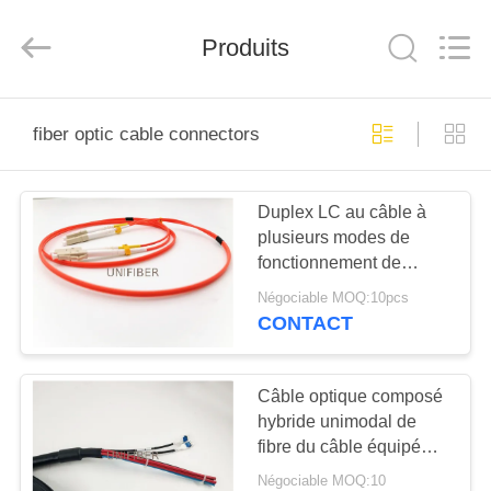
2026
Shenzhen
Unifiber
Produits
Technology
Co.,Ltd.
All
Rights
Reserved.
MAISON
fiber optic cable connectors
PRODUITS
Duplex LC au câble à
plusieurs modes de
AU
fonctionnement de
SUJET
correction de la fibre
Négociable MOQ:10pcs
50/125um de LC
DE
CONTACT
NOUS
Câble optique composé
hybride unimodal de
VISITE
fibre du câble équipé
D'USINE
G657A1 10AWG
Négociable MOQ:10