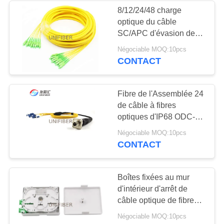
8/12/24/48 charge
optique du câble
SC/APC d'évasion de
fibre de noyau avec le
Négociable MOQ:10pcs
tube de traction
CONTACT
protecteur fort
Fibre de l'Assemblée 24
de câble à fibres
optiques d'IP68 ODC-
MPO Ftta Cpri
Négociable MOQ:10pcs
CONTACT
Boîtes fixées au mur
d'intérieur d'arrêt de
câble optique de fibre
avec des connecteurs
Négociable MOQ:10pcs
de SC/LC