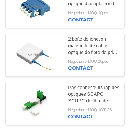
PLAN
optique d'adaptateur de
DU
fibre de quadruple de
Négociable MOQ:10pcs
LC/UPC
CONTACT
SITE
PRIVACY
2 boîte de jonction
matérielle de câble
POLICY
optique de fibre de prise
murale de l'ABS FTTH
Négociable MOQ:10pcs
de ports
CONTACT
Bas connecteurs rapides
optiques SCAPC
SCUPC de fibre de
perte par insertion
Négociable MOQ:100PCS
installables sur place
CONTACT