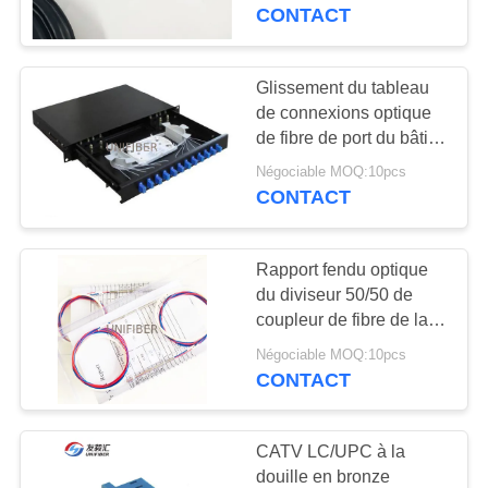
CONTACT
CONTRÔLE
DE
Glissement du tableau
QUALITÉ
de connexions optique
de fibre de port du bâti
de support 1U 12 SC/LC
Négociable MOQ:10pcs
CONTACTEZ-
CONTACT
NOUS
Rapport fendu optique
NOUVELLES
du diviseur 50/50 de
coupleur de fibre de la
fenêtre 1x2 du mode
DEMANDEZ
Négociable MOQ:10pcs
unitaire trois
CONTACT
UNE
CITATION
CATV LC/UPC à la
douille en bronze